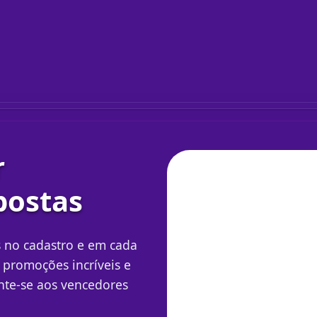
r
postas
 no cadastro e em cada
 promoções incríveis e
unte-se aos vencedores