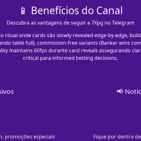
📱 Benefícios do Canal
Descubra as vantagens de seguir a 7Xpg no Telegram
no ritual onde cards são slowly revealed edge-by-edge, build
ando table full), commission-free variants (Banker wins co
ality maintains 60fps durante card reveals assegurando clari
critical para informed betting decisions.
sivos
📢 Notí
m, promoções especiais
Fique por dentro d