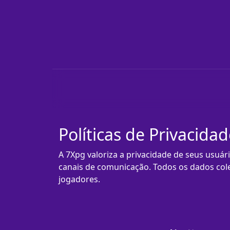
Políticas de Privacida
A 7Xpg valoriza a privacidade de seus usuá
canais de comunicação. Todos os dados cole
jogadores.