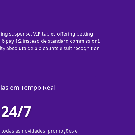
ing suspense. VIP tables offering betting
m 6 pay 1:2 instead de standard commission),
ty absoluta de pip counts e suit recognition
cias em Tempo Real
24/7
e todas as novidades, promoções e