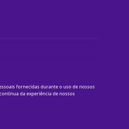
essoais fornecidas durante o uso de nossos
 contínua da experiência de nossos