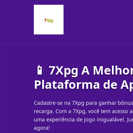
📱 7Xpg A Melho
Plataforma de A
Cadastre-se na 7Xpg para ganhar bônus
recarga. Com a 7Xpg, você tem acesso a
uma experiência de jogo inigualável. J
agora!