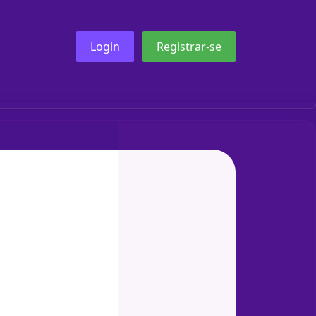
Login
Registrar-se