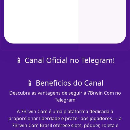
📱 Canal Oficial no Telegram!
📱 Benefícios do Canal
Descubra as vantagens de seguir a 7Brwin Com no
Telegram
A 7Brwin Com é uma plataforma dedicada a
proporcionar liberdade e prazer aos jogadores — a
7Brwin Com Brasil oferece slots, pôquer, roleta e