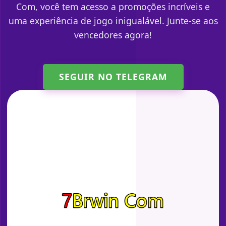
Com, você tem acesso a promoções incríveis e
uma experiência de jogo inigualável. Junte-se aos
vencedores agora!
SEGUIR NO TELEGRAM