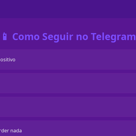
📱 Como Seguir no Telegram
ositivo
erder nada