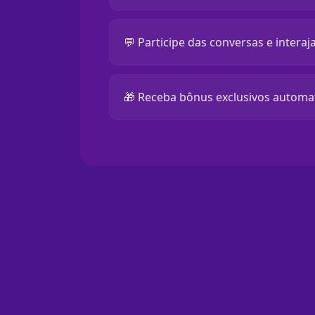
💬 Participe das conversas e interaj
🎁 Receba bônus exclusivos autom