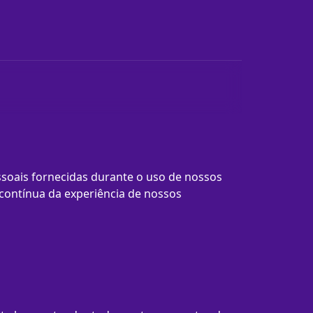
ssoais fornecidas durante o uso de nossos
 contínua da experiência de nossos