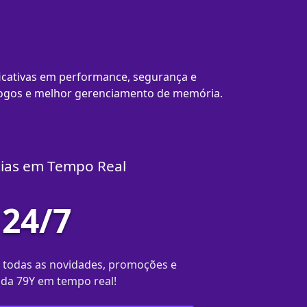
ficativas em performance, segurança e
 jogos e melhor gerenciamento de memória.
cias em Tempo Real
24/7
e todas as novidades, promoções e
 da 79Y em tempo real!