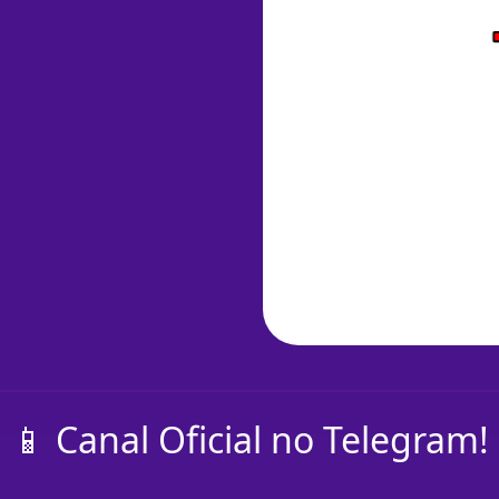
📱 Canal Oficial no Telegram!