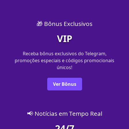
🎁 Bônus Exclusivos
VIP
Receba bônus exclusivos do Telegram,
promoções especiais e códigos promocionais
únicos!
Ver Bônus
📢 Notícias em Tempo Real
24/7