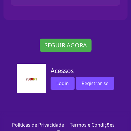
SEGUIR AGORA
Acessos
Login
Registrar-se
Políticas de Privacidade
Termos e Condições