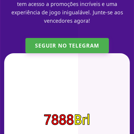
tem acesso a promoções incríveis e uma
experiência de jogo inigualável. Junte-se aos
vencedores agora!
SEGUIR NO TELEGRAM