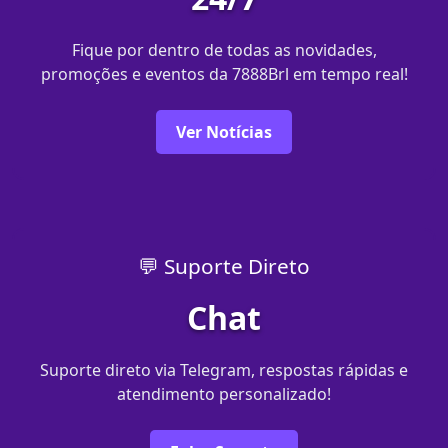
Fique por dentro de todas as novidades,
promoções e eventos da 7888Brl em tempo real!
Ver Notícias
💬 Suporte Direto
Chat
Suporte direto via Telegram, respostas rápidas e
atendimento personalizado!