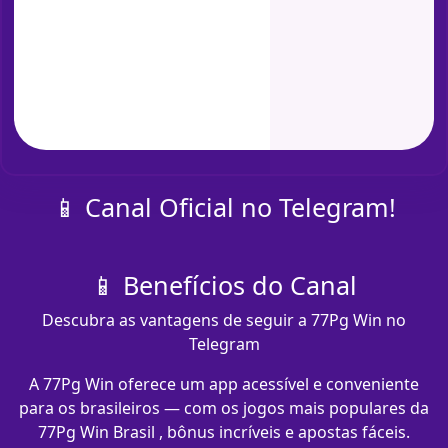
📱 Canal Oficial no Telegram!
📱 Benefícios do Canal
Descubra as vantagens de seguir a 77Pg Win no
Telegram
A 77Pg Win oferece um app acessível e conveniente
para os brasileiros — com os jogos mais populares da
77Pg Win Brasil , bônus incríveis e apostas fáceis.