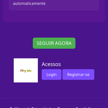
automaticamente
SEGUIR AGORA
Acessos
Login
Registrar-se