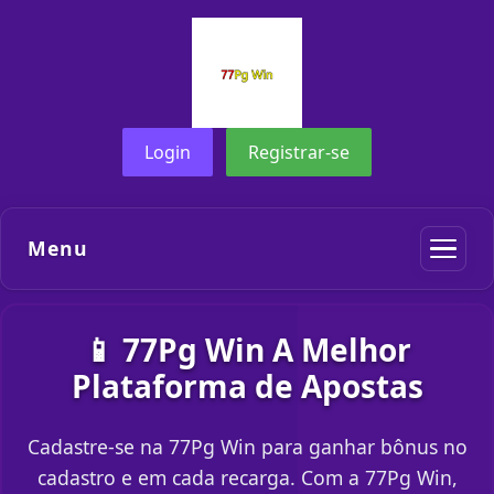
Login
Registrar-se
Menu
📱 77Pg Win A Melhor
Plataforma de Apostas
Cadastre-se na 77Pg Win para ganhar bônus no
cadastro e em cada recarga. Com a 77Pg Win,