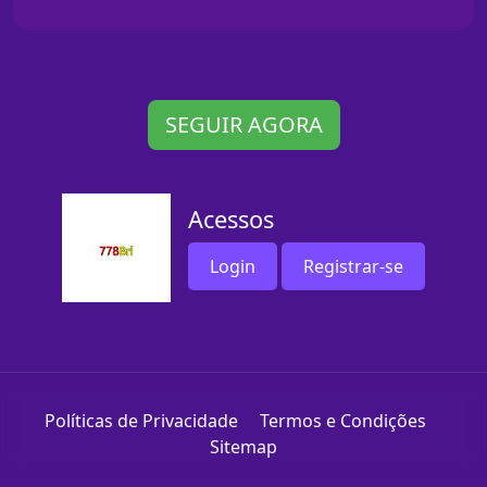
SEGUIR AGORA
Acessos
Login
Registrar-se
Políticas de Privacidade
Termos e Condições
Sitemap