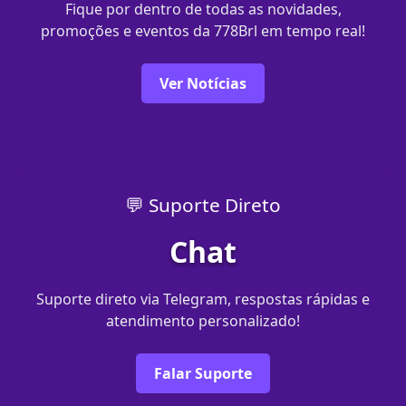
Fique por dentro de todas as novidades,
promoções e eventos da 778Brl em tempo real!
Ver Notícias
💬 Suporte Direto
Chat
Suporte direto via Telegram, respostas rápidas e
atendimento personalizado!
Falar Suporte