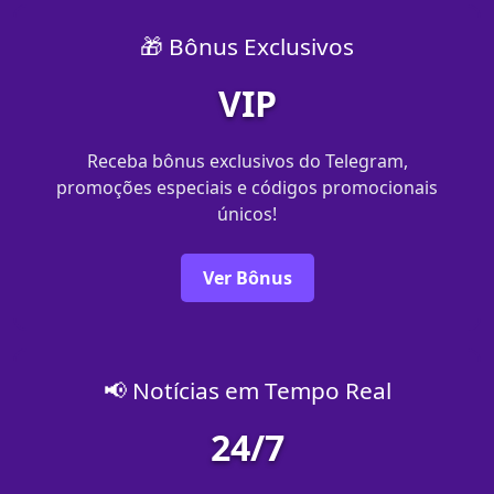
🎁 Bônus Exclusivos
VIP
Receba bônus exclusivos do Telegram,
promoções especiais e códigos promocionais
únicos!
Ver Bônus
📢 Notícias em Tempo Real
24/7