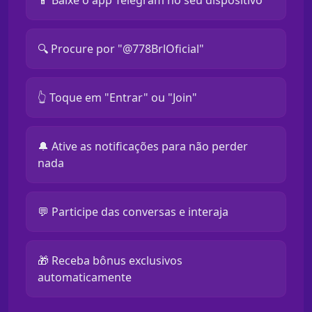
📱 Baixe o app Telegram no seu dispositivo
🔍 Procure por "@778BrlOficial"
👆 Toque em "Entrar" ou "Join"
🔔 Ative as notificações para não perder
nada
💬 Participe das conversas e interaja
🎁 Receba bônus exclusivos
automaticamente