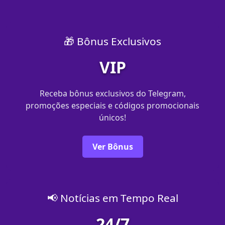
🎁 Bônus Exclusivos
VIP
Receba bônus exclusivos do Telegram,
promoções especiais e códigos promocionais
únicos!
Ver Bônus
📢 Notícias em Tempo Real
24/7