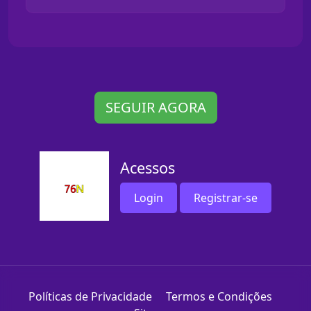
SEGUIR AGORA
Acessos
Login
Registrar-se
Políticas de Privacidade
Termos e Condições