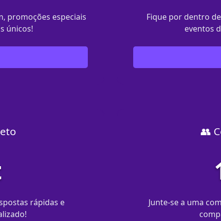
m, promoções especiais
Fique por dentro d
s únicos!
eventos d
reto
👥 
t
espostas rápidas e
Junte-se a uma com
lizado!
compa