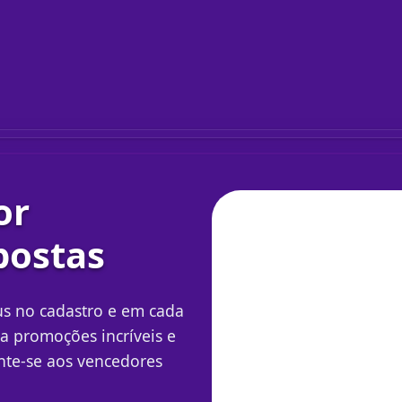
or
postas
us no cadastro e em cada
a promoções incríveis e
unte-se aos vencedores