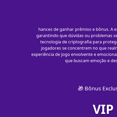
hances de ganhar prêmios e bônus. A ex
garantindo que dúvidas ou problemas se
tecnologia de criptografia para prote
jogadores se concentrem no que realm
experiência de jogo envolvente e emocionan
que buscam emoção e desaf
🎁 Bônus Exclu
VIP