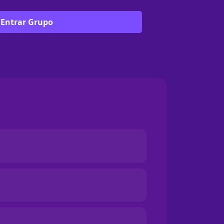
Entrar Grupo