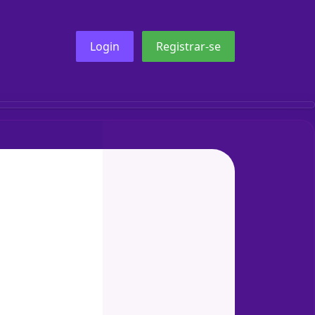
Login
Registrar-se