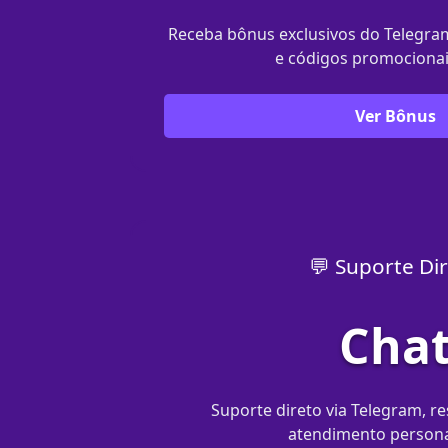
Receba bônus exclusivos do Telegra
e códigos promocionai
Ver Bônus
💬 Suporte Di
Cha
Suporte direto via Telegram, r
atendimento persona