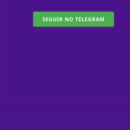
SEGUIR NO TELEGRAM