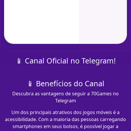
📱 Canal Oficial no Telegram!
📱 Benefícios do Canal
Descubra as vantagens de seguir a 70Games no
Telegram
Um dos principais atrativos dos jogos móveis é a
acessibilidade. Com a maioria das pessoas carregando
smartphones em seus bolsos, é possível jogar a