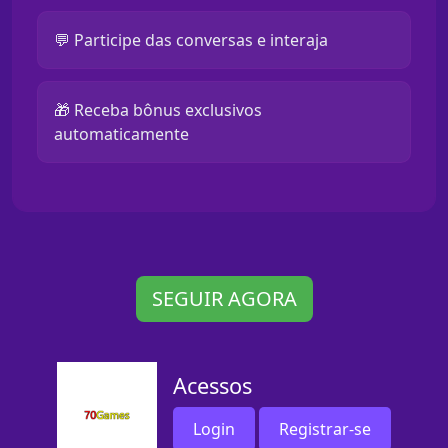
💬 Participe das conversas e interaja
🎁 Receba bônus exclusivos
automaticamente
SEGUIR AGORA
Acessos
Login
Registrar-se