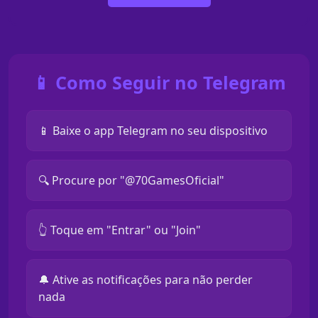
📱 Como Seguir no Telegram
📱 Baixe o app Telegram no seu dispositivo
🔍 Procure por "@70GamesOficial"
👆 Toque em "Entrar" ou "Join"
🔔 Ative as notificações para não perder
nada