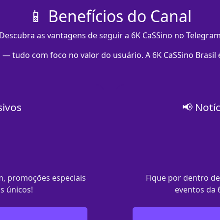
📱 Benefícios do Canal
Descubra as vantagens de seguir a 6K CaSSino no Telegra
 — tudo com foco no valor do usuário. A 6K CaSSino Brasil é o
sivos
📢 Notí
m, promoções especiais
Fique por dentro d
s únicos!
eventos da 