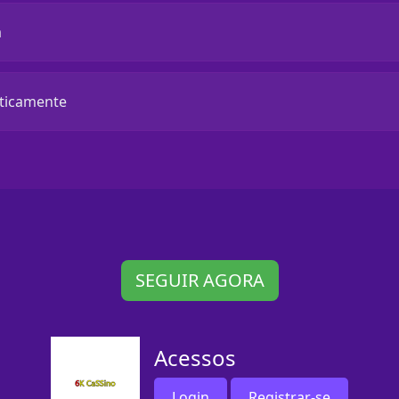
a
aticamente
SEGUIR AGORA
Acessos
Login
Registrar-se