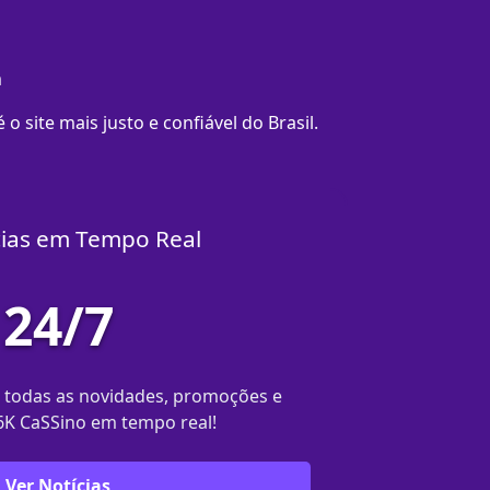
m
 site mais justo e confiável do Brasil.
cias em Tempo Real
24/7
e todas as novidades, promoções e
6K CaSSino em tempo real!
Ver Notícias