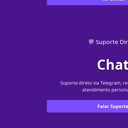
💬 Suporte Di
Cha
Suporte direto via Telegram, r
atendimento persona
Falar Suport