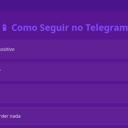
📱 Como Seguir no Telegram
ositivo
"
erder nada