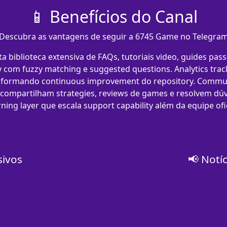
📱 Benefícios do Canal
Descubra as vantagens de seguir a 6745 Game no Telegra
a biblioteca extensiva de FAQs, tutoriais video, guides pas
y com fuzzy matching e suggested questions. Analytics trac
s, informando continuous improvement do repository. Comm
compartilham strategies, reviews de games e resolvem dúv
rning layer que escala support capability além da equipe ofic
sivos
📢 Notí