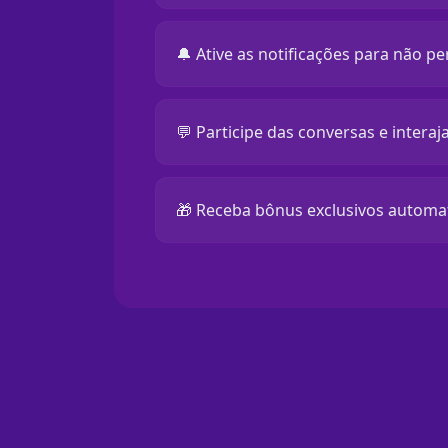
🔔 Ative as notificações para não p
💬 Participe das conversas e interaj
🎁 Receba bônus exclusivos autom