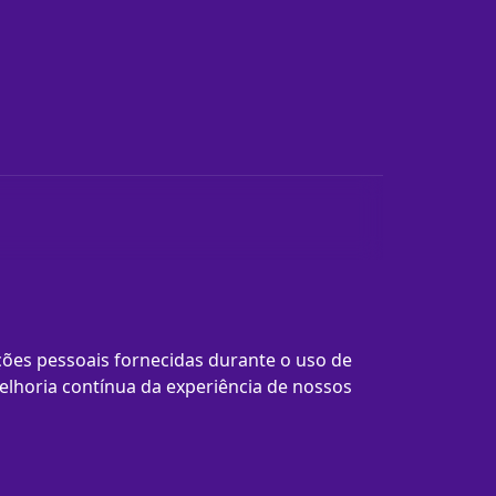
ões pessoais fornecidas durante o uso de
elhoria contínua da experiência de nossos