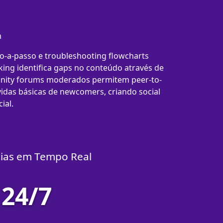
m
so-a-passo e troubleshooting flowcharts
king identifica gaps no conteúdo através de
unity forums moderados permitem peer-to-
idas básicas de newcomers, criando social
ial.
cias em Tempo Real
24/7