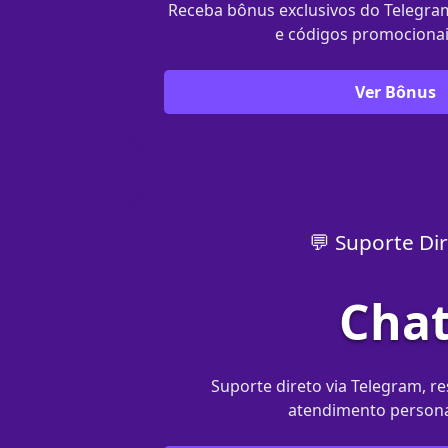
Receba bônus exclusivos do Telegra
e códigos promocionai
Ver Bônus
💬 Suporte Di
Cha
Suporte direto via Telegram, r
atendimento persona