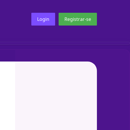
Login
Registrar-se