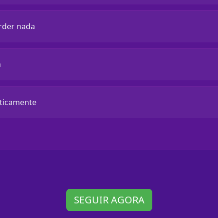
erder nada
a
aticamente
SEGUIR AGORA