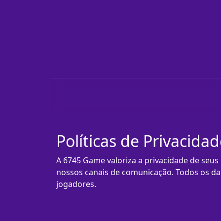
Políticas de Privacida
A 6745 Game valoriza a privacidade de seu
nossos canais de comunicação. Todos os dad
jogadores.