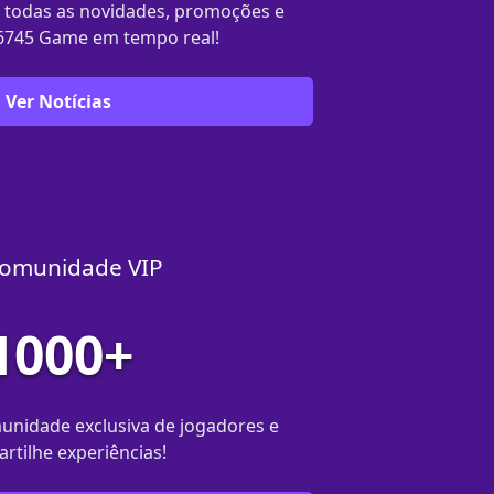
e todas as novidades, promoções e
6745 Game em tempo real!
Ver Notícias
Comunidade VIP
1000+
unidade exclusiva de jogadores e
rtilhe experiências!