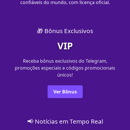
confiáveis do mundo, com licença oficial.
🎁 Bônus Exclusivos
VIP
Receba bônus exclusivos do Telegram,
promoções especiais e códigos promocionais
únicos!
Ver Bônus
📢 Notícias em Tempo Real