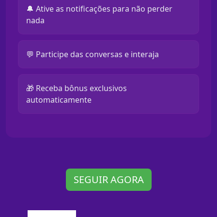
🔔 Ative as notificações para não perder
nada
💬 Participe das conversas e interaja
🎁 Receba bônus exclusivos
automaticamente
SEGUIR AGORA