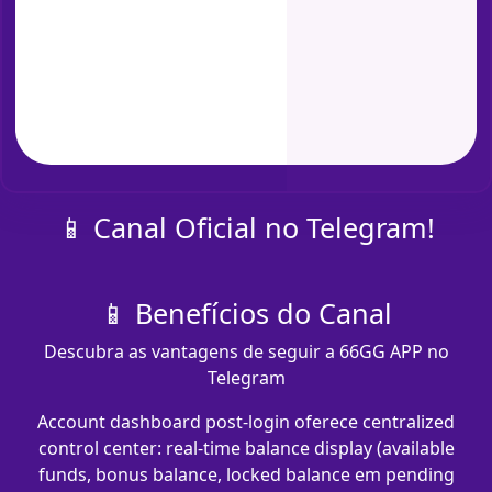
📱 Canal Oficial no Telegram!
📱 Benefícios do Canal
Descubra as vantagens de seguir a 66GG APP no
Telegram
Account dashboard post-login oferece centralized
control center: real-time balance display (available
funds, bonus balance, locked balance em pending