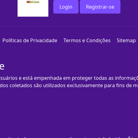
Login
Registrar-se
Políticas de Privacidade
Termos e Condições
Sitemap
de
 usuários e está empenhada em proteger todas as informaç
os coletados são utilizados exclusivamente para fins de m