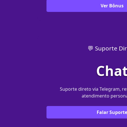
Ver Bônus
💬 Suporte Di
Cha
Suporte direto via Telegram, r
atendimento persona
Falar Suport