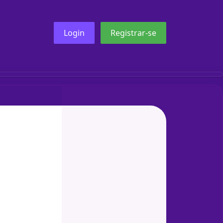
Login
Registrar-se