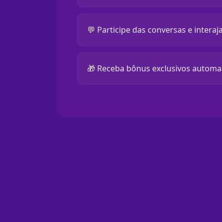
💬 Participe das conversas e interaj
🎁 Receba bônus exclusivos autom