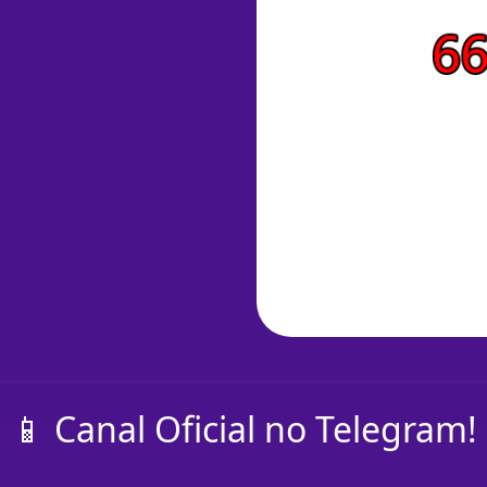
📱 Canal Oficial no Telegram!