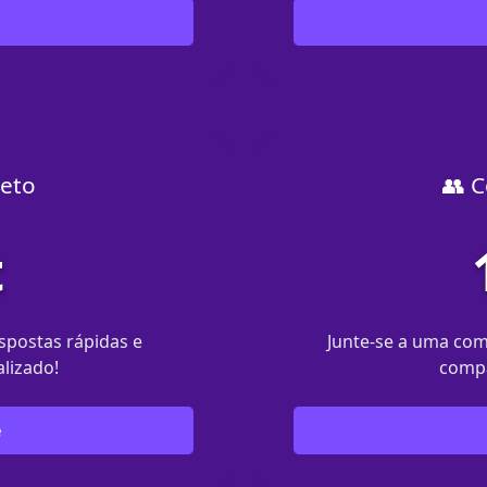
reto
👥 
t
espostas rápidas e
Junte-se a uma com
lizado!
compa
e