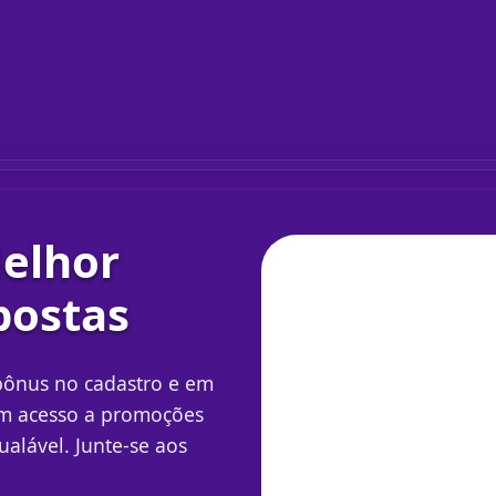
Melhor
postas
bônus no cadastro e em
em acesso a promoções
ualável. Junte-se aos