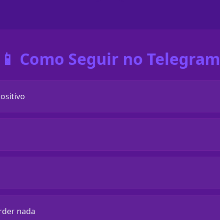
📱 Como Seguir no Telegram
ositivo
erder nada