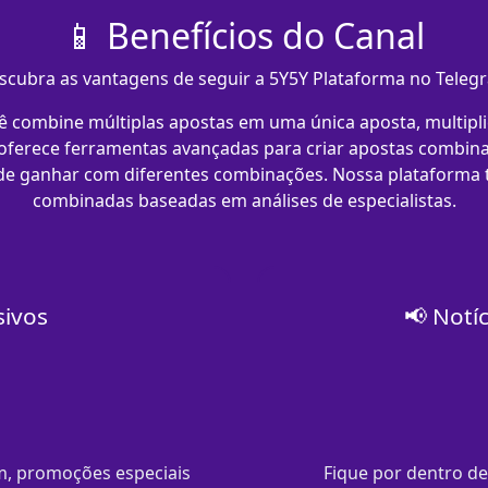
📱 Benefícios do Canal
scubra as vantagens de seguir a 5Y5Y Plataforma no Teleg
 combine múltiplas apostas em uma única aposta, multipli
a oferece ferramentas avançadas para criar apostas combina
e ganhar com diferentes combinações. Nossa plataforma 
combinadas baseadas em análises de especialistas.
sivos
📢 Notí
m, promoções especiais
Fique por dentro d