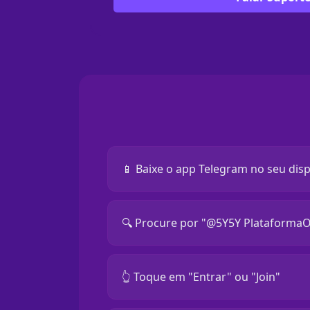
📱 Baixe o app Telegram no seu disp
🔍 Procure por "@5Y5Y PlataformaOf
👆 Toque em "Entrar" ou "Join"