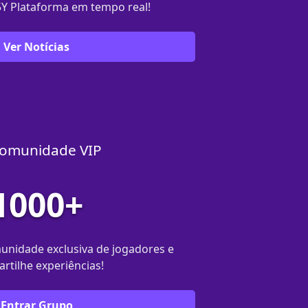
5Y Plataforma em tempo real!
Ver Notícias
Comunidade VIP
1000+
unidade exclusiva de jogadores e
rtilhe experiências!
Entrar Grupo