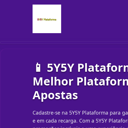
📱 5Y5Y Platafor
Melhor Platafor
Apostas
Cadastre-se na 5Y5Y Plataforma para g
e em cada recarga. Com a 5Y5Y Platafor