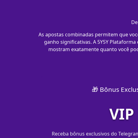
De
As apostas combinadas permitem que você
ganho significativas. A 5Y5Y Plataform
mostram exatamente quanto você pod
🎁 Bônus Exclu
VIP
Receba bônus exclusivos do Telegra