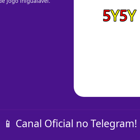
e jogo inigualável.
📱 Canal Oficial no Telegram!