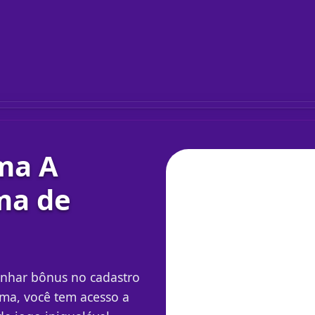
ma A
ma de
anhar bônus no cadastro
ma, você tem acesso a