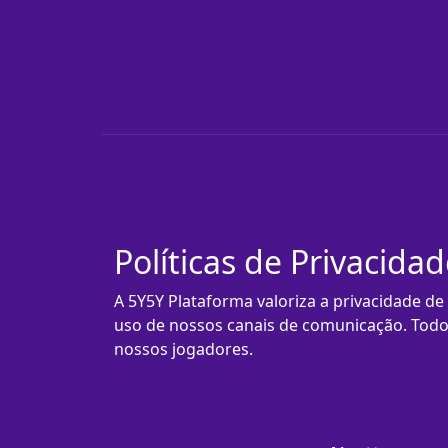
Políticas de Privacida
A 5Y5Y Plataforma valoriza a privacidade d
uso de nossos canais de comunicação. Todos
nossos jogadores.