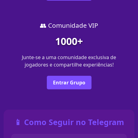
👥 Comunidade VIP
1000+
Junte-se a uma comunidade exclusiva de
jogadores e compartilhe experiências!
Entrar Grupo
📱 Como Seguir no Telegram