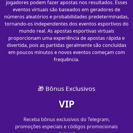
jogadores podem fazer apostas nos resultados. Esses
eventos virtuais são baseados em geradores de
números aleatórios e probabilidades predeterminadas,
tornando-os independentes dos eventos esportivos do
mundo real. As apostas esportivas virtuais
proporcionam uma experiência de apostas rápida e
divertida, pois as partidas geralmente são concluídas
em poucos minutos e novos eventos começam com
frequência.
🎁 Bônus Exclusivos
VIP
Receba bônus exclusivos do Telegram,
promoções especiais e códigos promocionais