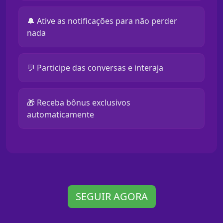
🔔 Ative as notificações para não perder
nada
💬 Participe das conversas e interaja
🎁 Receba bônus exclusivos
automaticamente
SEGUIR AGORA