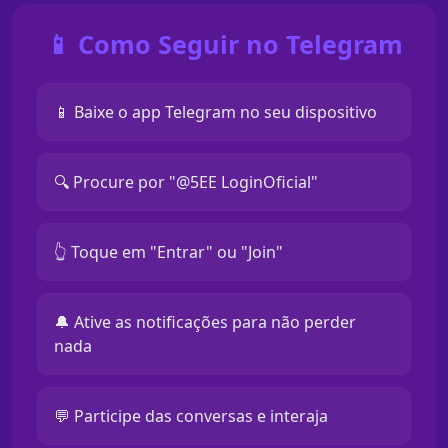
📱 Como Seguir no Telegram
📱 Baixe o app Telegram no seu dispositivo
🔍 Procure por "@5EE LoginOficial"
👆 Toque em "Entrar" ou "Join"
🔔 Ative as notificações para não perder
nada
💬 Participe das conversas e interaja