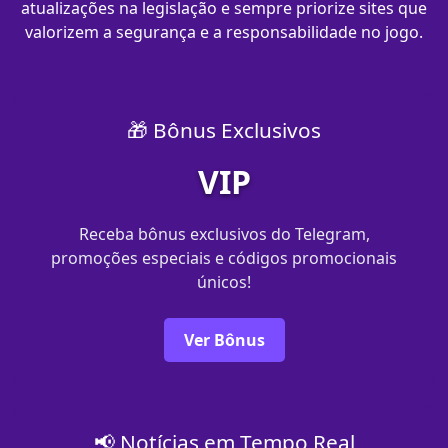
atualizações na legislação e sempre priorize sites que
valorizem a segurança e a responsabilidade no jogo.
🎁 Bônus Exclusivos
VIP
Receba bônus exclusivos do Telegram,
promoções especiais e códigos promocionais
únicos!
Ver Bônus
📢 Notícias em Tempo Real