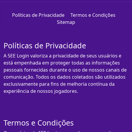
Políticas de Privacidade
Termos e Condições
Sitemap
Políticas de Privacidade
A 5EE Login valoriza a privacidade de seus usuários e
está empenhada em proteger todas as informações
pessoais fornecidas durante o uso de nossos canais de
comunicação. Todos os dados coletados são utilizados
exclusivamente para fins de melhoria contínua da
experiência de nossos jogadores.
Termos e Condições