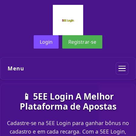
Login
Registrar-se
Menu
📱 5EE Login A Melhor
Plataforma de Apostas
Cadastre-se na 5EE Login para ganhar bônus no
cadastro e em cada recarga. Com a 5EE Login,