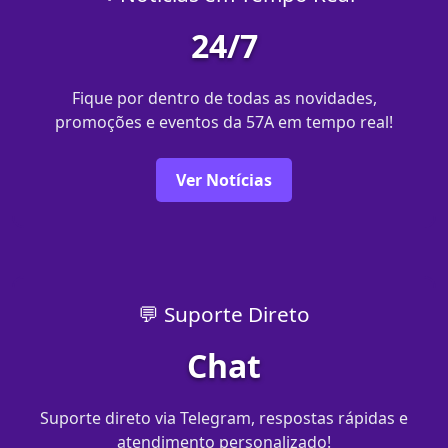
24/7
Fique por dentro de todas as novidades,
promoções e eventos da 57A em tempo real!
Ver Notícias
💬 Suporte Direto
Chat
Suporte direto via Telegram, respostas rápidas e
atendimento personalizado!