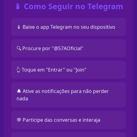
📱 Como Seguir no Telegram
📱 Baixe o app Telegram no seu dispositivo
🔍 Procure por "@57AOficial"
👆 Toque em "Entrar" ou "Join"
🔔 Ative as notificações para não perder
nada
💬 Participe das conversas e interaja