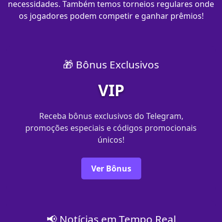
necessidades. Também temos torneios regulares onde
os jogadores podem competir e ganhar prêmios!
🎁 Bônus Exclusivos
VIP
Receba bônus exclusivos do Telegram,
promoções especiais e códigos promocionais
únicos!
Ver Bônus
📢 Notícias em Tempo Real