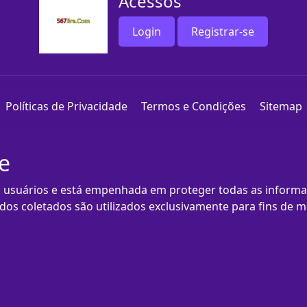
Acessos
Login
Registrar-se
Políticas de Privacidade
Termos e Condições
Sitemap
de
us usuários e está empenhada em proteger todas as informa
os coletados são utilizados exclusivamente para fins de m