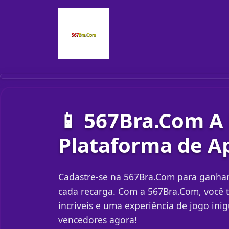
📱 567Bra.Com A
Plataforma de A
Cadastre-se na 567Bra.Com para ganha
cada recarga. Com a 567Bra.Com, você
incríveis e uma experiência de jogo inig
vencedores agora!