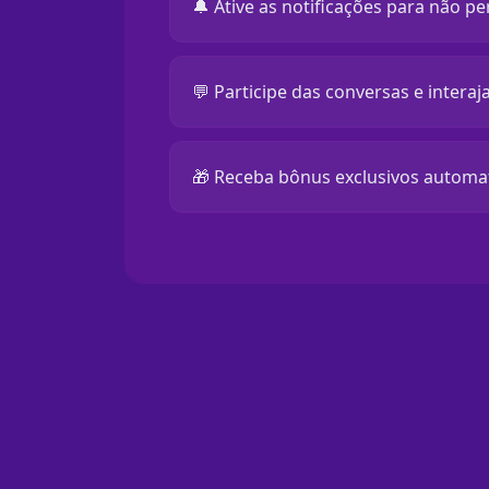
🔔 Ative as notificações para não p
💬 Participe das conversas e interaj
🎁 Receba bônus exclusivos autom