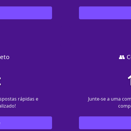
reto
👥 
t
espostas rápidas e
Junte-se a uma com
lizado!
compa
e