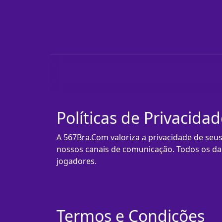
Políticas de Privacida
A 567Bra.Com valoriza a privacidade de se
nossos canais de comunicação. Todos os dad
jogadores.
Termos e Condições