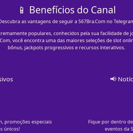
📱 Benefícios do Canal
Descubra as vantagens de seguir a 567Bra.Com no Telegra
tremamente populares, conhecidos pela sua facilidade de jog
om, você encontra uma das maiores seleções de slot onlin
bônus, jackpots progressivos e recursos interativos.
sivos
📢 Notí
m, promoções especiais
Fique por dentro d
s únicos!
eventos da 