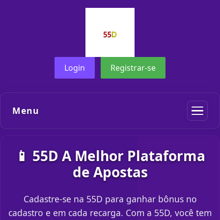
Login
Registrar-se
Menu
📱 55D A Melhor Plataforma
de Apostas
Cadastre-se na 55D para ganhar bônus no
cadastro e em cada recarga. Com a 55D, você tem