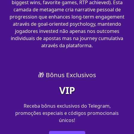
biggest wins, favorite games, RTP achieved). Esta
camada de metagame cria narrative pessoal de
progression que enhances long-term engagement
através de goal-oriented psychology, mantendo
jogadores invested não apenas nos outcomes
individuais de apostas mas na journey cumulativa
através da plataforma.
🎁 Bônus Exclusivos
VIP
Receba bônus exclusivos do Telegram,
promoções especiais e códigos promocionais
únicos!