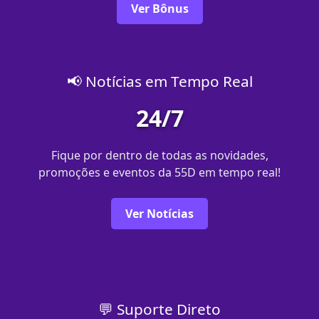
Ver Bônus
📢 Notícias em Tempo Real
24/7
Fique por dentro de todas as novidades,
promoções e eventos da 55D em tempo real!
Ver Notícias
💬 Suporte Direto