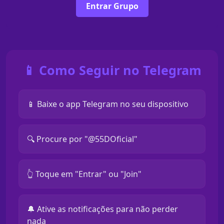
Entrar Grupo
📱 Como Seguir no Telegram
📱 Baixe o app Telegram no seu dispositivo
🔍 Procure por "@55DOficial"
👆 Toque em "Entrar" ou "Join"
🔔 Ative as notificações para não perder
nada