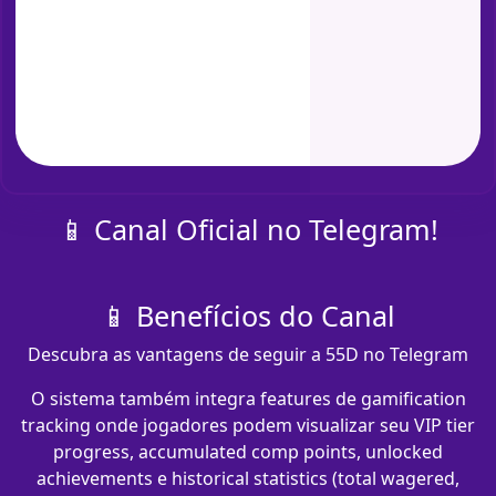
📱 Canal Oficial no Telegram!
📱 Benefícios do Canal
Descubra as vantagens de seguir a 55D no Telegram
O sistema também integra features de gamification
tracking onde jogadores podem visualizar seu VIP tier
progress, accumulated comp points, unlocked
achievements e historical statistics (total wagered,