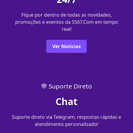
Fique por dentro de todas as novidades,
promoções e eventos da 5567.Com em tempo
real!
Ver Notícias
💬 Suporte Direto
Chat
Suporte direto via Telegram, respostas rápidas e
atendimento personalizado!