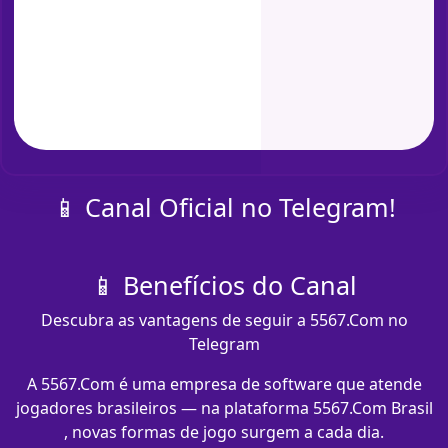
📱 Canal Oficial no Telegram!
📱 Benefícios do Canal
Descubra as vantagens de seguir a 5567.Com no
Telegram
A 5567.Com é uma empresa de software que atende
jogadores brasileiros — na plataforma 5567.Com Brasil
, novas formas de jogo surgem a cada dia.