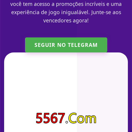
você tem acesso a promoções incríveis e uma
experiência de jogo inigualável. Junte-se aos
vencedores agora!
SEGUIR NO TELEGRAM