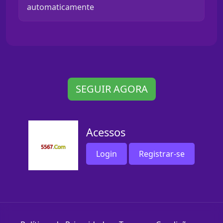
automaticamente
SEGUIR AGORA
Acessos
Login
Registrar-se