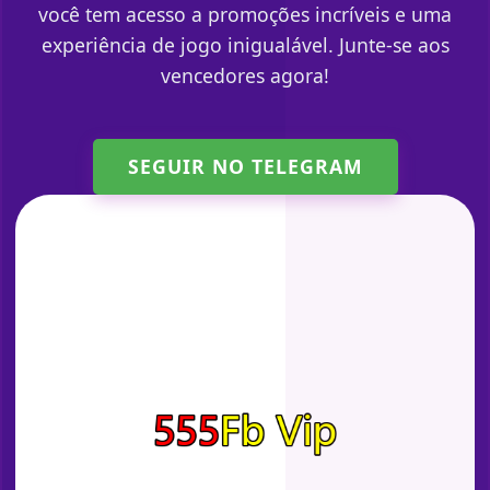
você tem acesso a promoções incríveis e uma
experiência de jogo inigualável. Junte-se aos
vencedores agora!
SEGUIR NO TELEGRAM