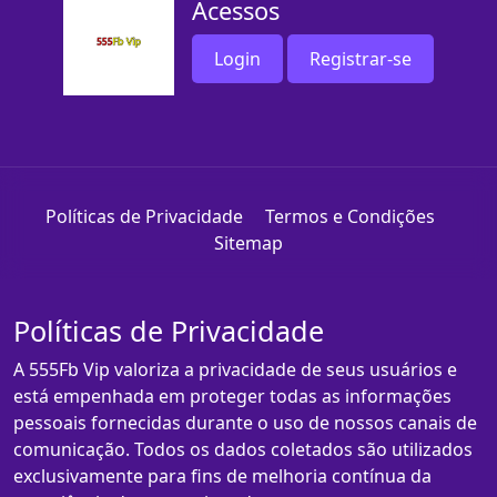
Acessos
Login
Registrar-se
Políticas de Privacidade
Termos e Condições
Sitemap
Políticas de Privacidade
A 555Fb Vip valoriza a privacidade de seus usuários e
está empenhada em proteger todas as informações
pessoais fornecidas durante o uso de nossos canais de
comunicação. Todos os dados coletados são utilizados
exclusivamente para fins de melhoria contínua da