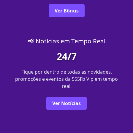
Ver Bônus
📢 Notícias em Tempo Real
24/7
Fique por dentro de todas as novidades,
promoções e eventos da 555Fb Vip em tempo
real!
Ver Notícias