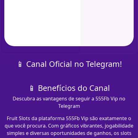
📱 Canal Oficial no Telegram!
📱 Benefícios do Canal
Descubra as vantagens de seguir a 555Fb Vip no
Telegram
Fruit Slots da plataforma 555Fb Vip são exatamente o
que você procura. Com gráficos vibrantes, jogabilidade
simples e diversas oportunidades de ganhos, os slots