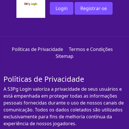
Login
Registrar-se
Políticas de Privacidade
Termos e Condições
Sitemap
Políticas de Privacidade
A 53Pg Login valoriza a privacidade de seus usuários e
está empenhada em proteger todas as informações
pessoais fornecidas durante o uso de nossos canais de
comunicação. Todos os dados coletados são utilizados
exclusivamente para fins de melhoria contínua da
experiência de nossos jogadores.