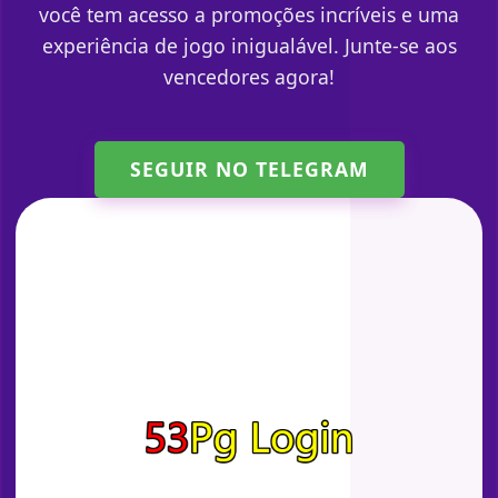
você tem acesso a promoções incríveis e uma
experiência de jogo inigualável. Junte-se aos
vencedores agora!
SEGUIR NO TELEGRAM