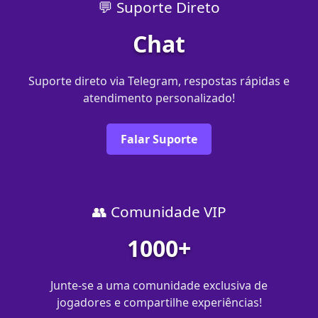
💬 Suporte Direto
Chat
Suporte direto via Telegram, respostas rápidas e
atendimento personalizado!
Falar Suporte
👥 Comunidade VIP
1000+
Junte-se a uma comunidade exclusiva de
jogadores e compartilhe experiências!