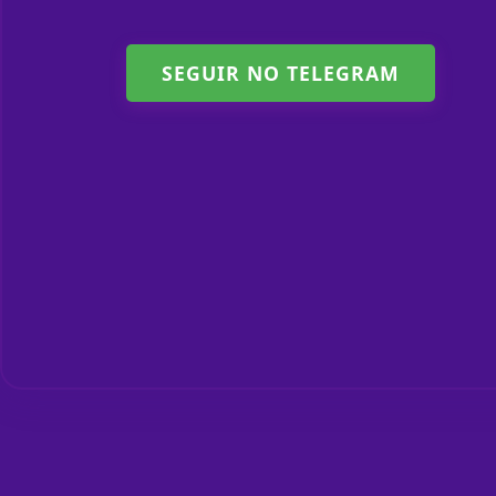
SEGUIR NO TELEGRAM