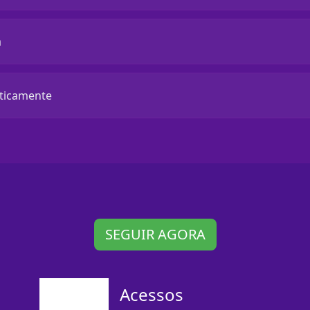
a
aticamente
SEGUIR AGORA
Acessos