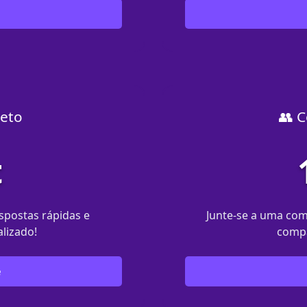
reto
👥 
t
espostas rápidas e
Junte-se a uma com
lizado!
compa
e