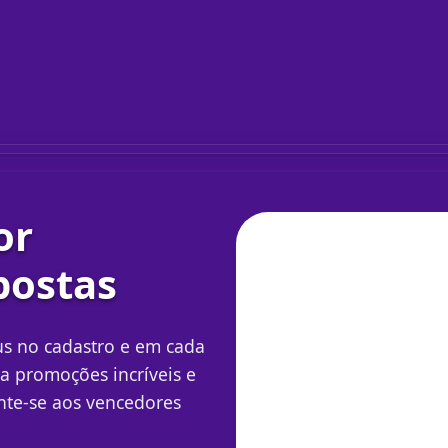
or
postas
us no cadastro e em cada
a promoções incríveis e
unte-se aos vencedores