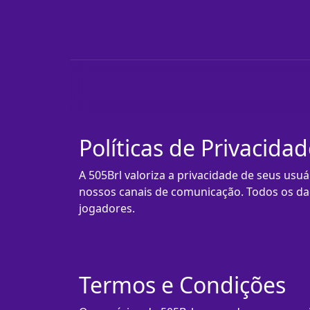
Políticas de Privacida
A 505Brl valoriza a privacidade de seus us
nossos canais de comunicação. Todos os dad
jogadores.
Termos e Condições