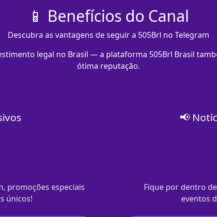
📱 Benefícios do Canal
Descubra as vantagens de seguir a 505Brl no Telegram
vestimento legal no Brasil — a plataforma 505Brl Brasil ta
ótima reputação.
sivos
📢 Notí
m, promoções especiais
Fique por dentro d
s únicos!
eventos d