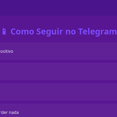
📱 Como Seguir no Telegram
ositivo
erder nada