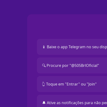
📱 Baixe o app Telegram no seu disp
🔍 Procure por "@505BrlOficial"
👆 Toque em "Entrar" ou "Join"
🔔 Ative as notificações para não p