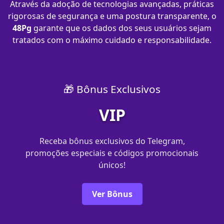
Através da adoção de tecnologias avançadas, práticas
rigorosas de segurança e uma postura transparente, o
48Pg
garante que os dados dos seus usuários sejam
tratados com o máximo cuidado e responsabilidade.
🎁 Bônus Exclusivos
VIP
Receba bônus exclusivos do Telegram,
promoções especiais e códigos promocionais
únicos!
Ver Bônus