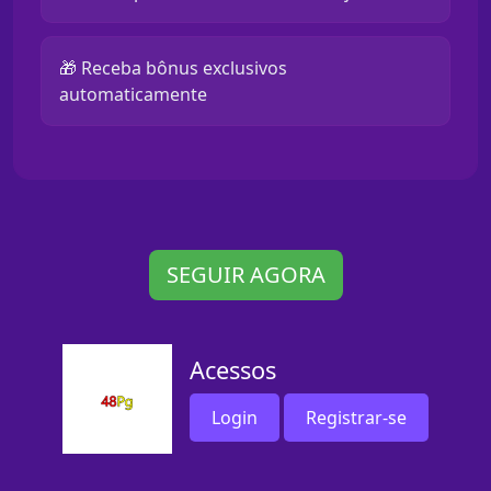
🎁 Receba bônus exclusivos
automaticamente
SEGUIR AGORA
Acessos
Login
Registrar-se