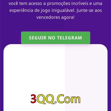
você tem acesso a promoções incríveis e uma
experiência de jogo inigualável. Junte-se aos
vencedores agora!
SEGUIR NO TELEGRAM