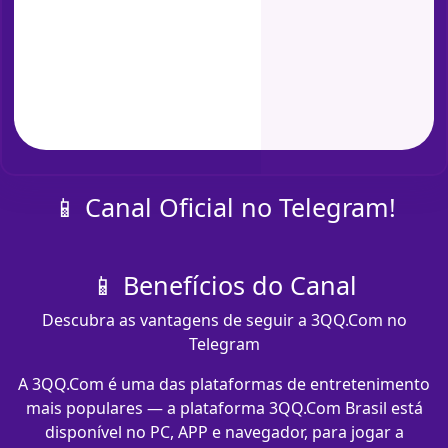
📱 Canal Oficial no Telegram!
📱 Benefícios do Canal
Descubra as vantagens de seguir a 3QQ.Com no
Telegram
A 3QQ.Com é uma das plataformas de entretenimento
mais populares — a plataforma 3QQ.Com Brasil está
disponível no PC, APP e navegador, para jogar a