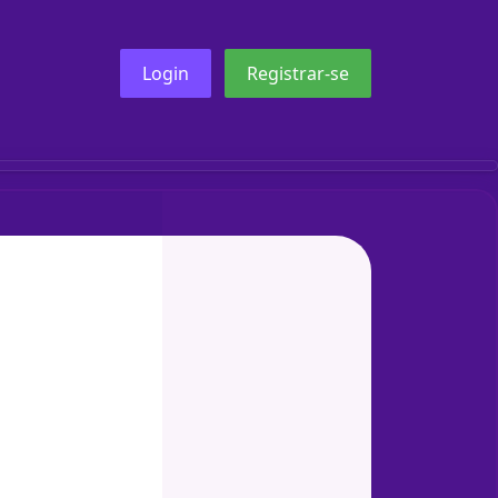
Login
Registrar-se