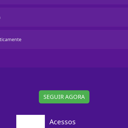
a
aticamente
SEGUIR AGORA
Acessos