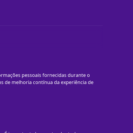
formações pessoais fornecidas durante o
ns de melhoria contínua da experiência de