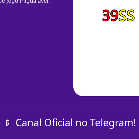
e jogo inigualável.
📱 Canal Oficial no Telegram!