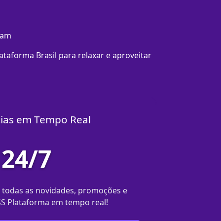
ram
taforma Brasil para relaxar e aproveitar
cias em Tempo Real
24/7
e todas as novidades, promoções e
SS Plataforma em tempo real!