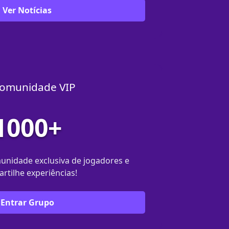
Ver Notícias
Comunidade VIP
1000+
unidade exclusiva de jogadores e
rtilhe experiências!
Entrar Grupo