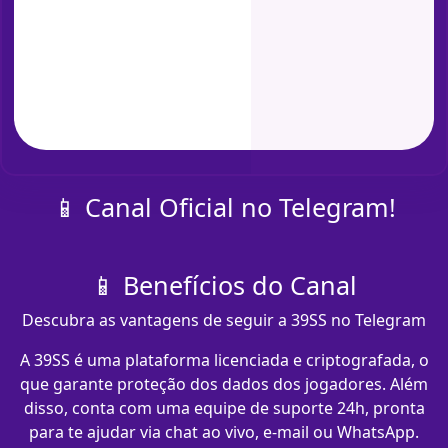
📱 Canal Oficial no Telegram!
📱 Benefícios do Canal
Descubra as vantagens de seguir a 39SS no Telegram
A 39SS é uma plataforma licenciada e criptografada, o
que garante proteção dos dados dos jogadores. Além
disso, conta com uma equipe de suporte 24h, pronta
para te ajudar via chat ao vivo, e-mail ou WhatsApp.