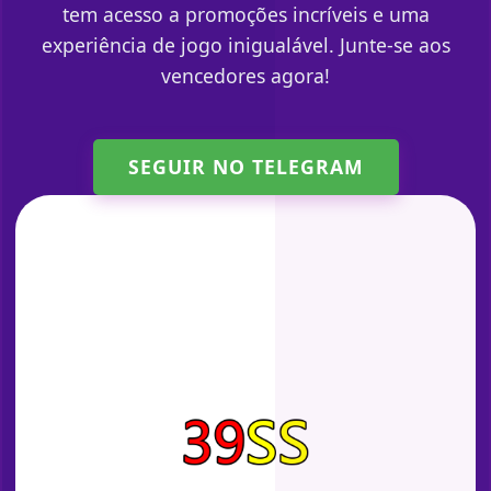
tem acesso a promoções incríveis e uma
experiência de jogo inigualável. Junte-se aos
vencedores agora!
SEGUIR NO TELEGRAM