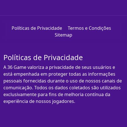
Políticas de Privacidade
Termos e Condições
Sitemap
Políticas de Privacidade
A 36 Game valoriza a privacidade de seus usuários e
está empenhada em proteger todas as informações
pessoais fornecidas durante o uso de nossos canais de
comunicação. Todos os dados coletados são utilizados
exclusivamente para fins de melhoria contínua da
experiência de nossos jogadores.