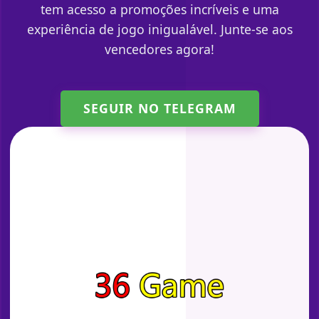
tem acesso a promoções incríveis e uma
experiência de jogo inigualável. Junte-se aos
vencedores agora!
SEGUIR NO TELEGRAM