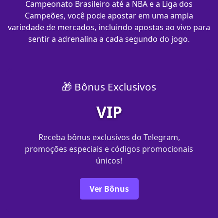
Campeonato Brasileiro até a NBA e a Liga dos
Campeões, você pode apostar em uma ampla
variedade de mercados, incluindo apostas ao vivo para
sentir a adrenalina a cada segundo do jogo.
🎁 Bônus Exclusivos
VIP
Receba bônus exclusivos do Telegram,
promoções especiais e códigos promocionais
únicos!
Ver Bônus