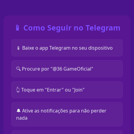
📱 Como Seguir no Telegram
📱 Baixe o app Telegram no seu dispositivo
🔍 Procure por "@36 GameOficial"
👆 Toque em "Entrar" ou "Join"
🔔 Ative as notificações para não perder
nada