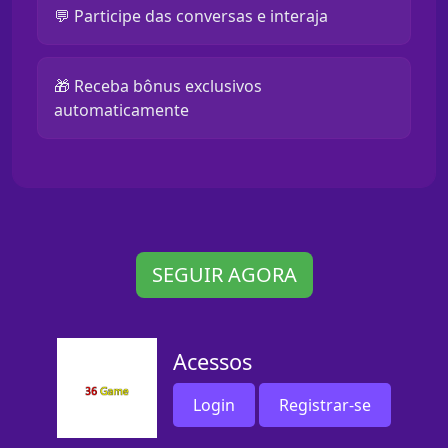
💬 Participe das conversas e interaja
🎁 Receba bônus exclusivos
automaticamente
SEGUIR AGORA
Acessos
Login
Registrar-se