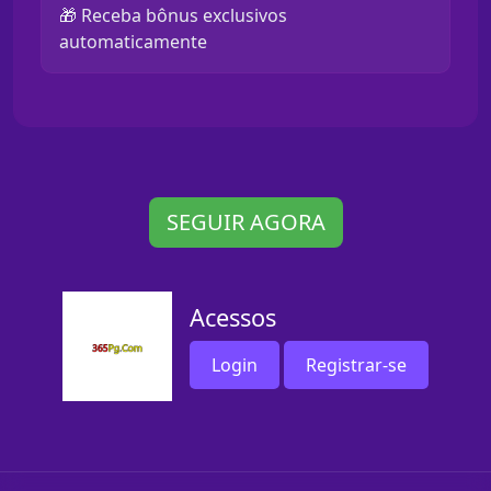
🎁 Receba bônus exclusivos
automaticamente
SEGUIR AGORA
Acessos
Login
Registrar-se