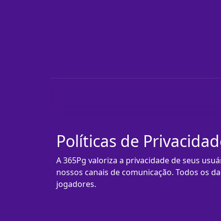
Políticas de Privacida
A 365Pg valoriza a privacidade de seus usu
nossos canais de comunicação. Todos os dad
jogadores.