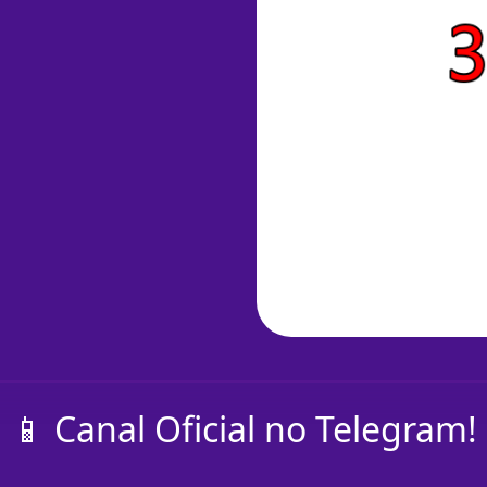
📱 Canal Oficial no Telegram!