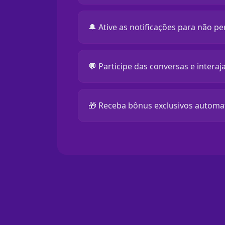
🔔 Ative as notificações para não p
💬 Participe das conversas e interaj
🎁 Receba bônus exclusivos autom