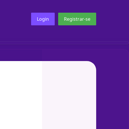
Login
Registrar-se