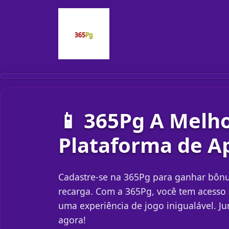
📱 365Pg A Melh
Plataforma de A
Cadastre-se na 365Pg para ganhar bônu
recarga. Com a 365Pg, você tem acesso 
uma experiência de jogo inigualável. J
agora!