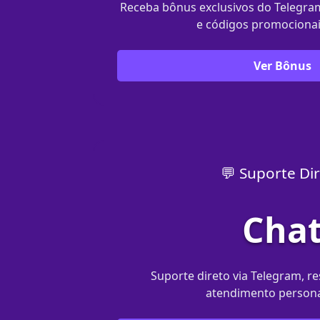
Receba bônus exclusivos do Telegra
e códigos promocionai
Ver Bônus
💬 Suporte Di
Cha
Suporte direto via Telegram, r
atendimento persona