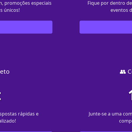
m, promoções especiais
Fique por dentro d
s únicos!
eventos d
reto
👥 
t
espostas rápidas e
Junte-se a uma com
lizado!
compa