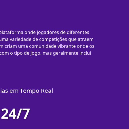
plataforma onde jogadores de diferentes
ce uma variedade de competições que atraem
bém criam uma comunidade vibrante onde os
com o tipo de jogo, mas geralmente inclui
cias em Tempo Real
24/7