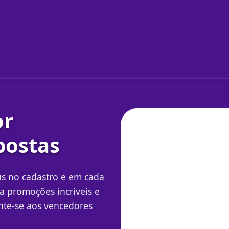
or
postas
s no cadastro e em cada
a promoções incríveis e
unte-se aos vencedores