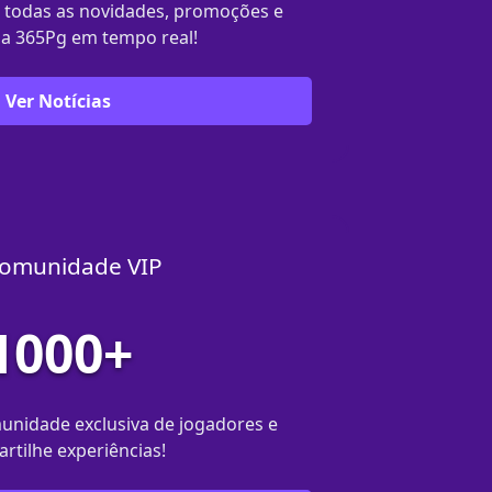
e todas as novidades, promoções e
a 365Pg em tempo real!
Ver Notícias
Comunidade VIP
1000+
unidade exclusiva de jogadores e
rtilhe experiências!