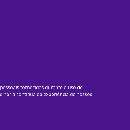
pessoais fornecidas durante o uso de
elhoria contínua da experiência de nossos