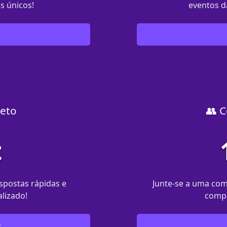
s únicos!
eventos d
reto
👥 
t
espostas rápidas e
Junte-se a uma com
lizado!
compa
e