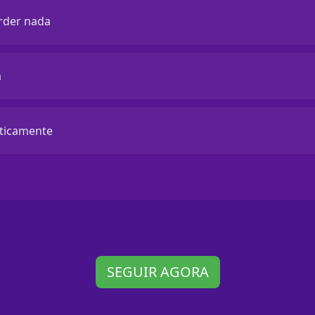
erder nada
a
aticamente
SEGUIR AGORA