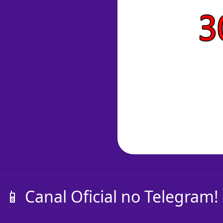
📱 Canal Oficial no Telegram!