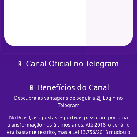
📱 Canal Oficial no Telegram!
📱 Benefícios do Canal
Descubra as vantagens de seguir a 2JJ Login no
Telegram
No Brasil, as apostas esportivas passaram por uma
transformação nos últimos anos. Até 2018, o cenário
era bastante restrito, mas a Lei 13.756/2018 mudou o