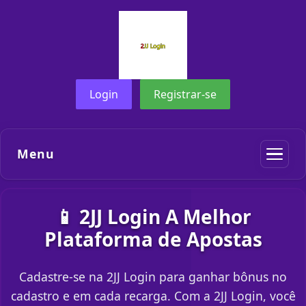
Login
Registrar-se
Menu
📱 2JJ Login A Melhor
Plataforma de Apostas
Cadastre-se na 2JJ Login para ganhar bônus no
cadastro e em cada recarga. Com a 2JJ Login, você