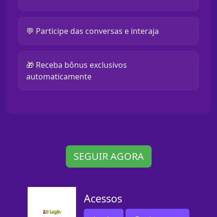
💬 Participe das conversas e interaja
🎁 Receba bônus exclusivos
automaticamente
SEGUIR AGORA
Acessos