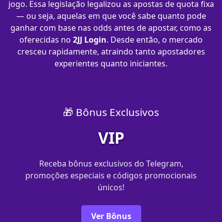
jogo. Essa legislação legalizou as apostas de quota fixa
— ou seja, aquelas em que você sabe quanto pode
ganhar com base nas odds antes de apostar, como as
oferecidas no
2JJ Login
. Desde então, o mercado
cresceu rapidamente, atraindo tanto apostadores
experientes quanto iniciantes.
🎁 Bônus Exclusivos
VIP
Receba bônus exclusivos do Telegram,
promoções especiais e códigos promocionais
únicos!
Ver Bônus