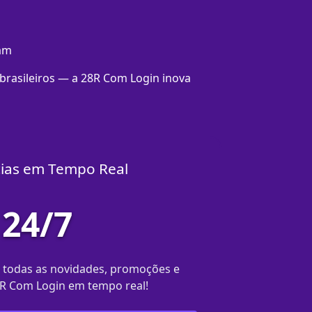
ram
brasileiros — a 28R Com Login inova
cias em Tempo Real
24/7
e todas as novidades, promoções e
R Com Login em tempo real!