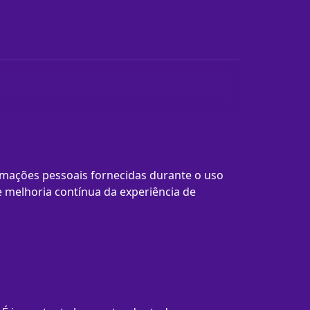
rmações pessoais fornecidas durante o uso
e melhoria contínua da experiência de