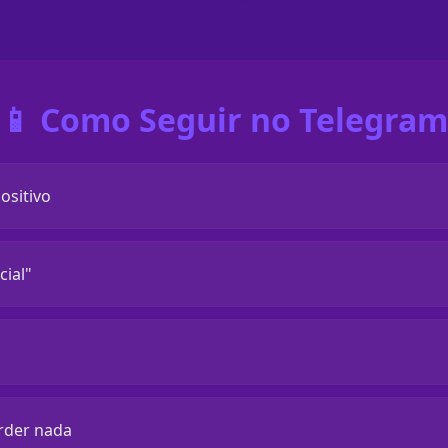
📱 Como Seguir no Telegram
ositivo
ial"
erder nada