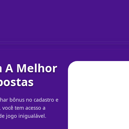
n A Melhor
postas
har bônus no cadastro e
 você tem acesso a
e jogo inigualável.