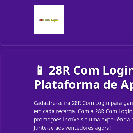
📱 28R Com Logi
Plataforma de A
Cadastre-se na 28R Com Login para gan
em cada recarga. Com a 28R Com Login,
promoções incríveis e uma experiência d
Junte-se aos vencedores agora!