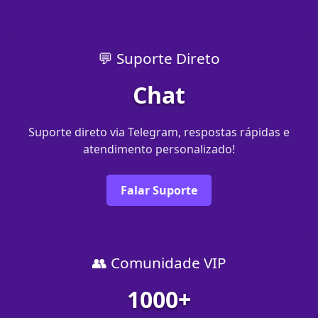
💬 Suporte Direto
Chat
Suporte direto via Telegram, respostas rápidas e
atendimento personalizado!
Falar Suporte
👥 Comunidade VIP
1000+