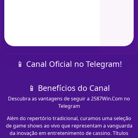
📱 Canal Oficial no Telegram!
📱 Benefícios do Canal
Descubra as vantagens de seguir a 2587Win.Com no
Telegram
Além do repertório tradicional, curamos uma seleção
de game shows ao vivo que representam a vanguarda
da inovação em entretenimento de cassino. Títulos