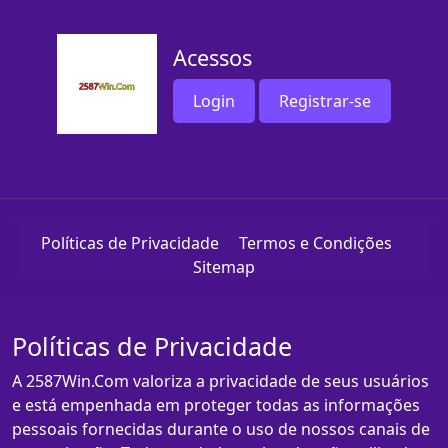
Acessos
Login
Registrar-se
Políticas de Privacidade
Termos e Condições
Sitemap
Políticas de Privacidade
A 2587Win.Com valoriza a privacidade de seus usuários
e está empenhada em proteger todas as informações
pessoais fornecidas durante o uso de nossos canais de