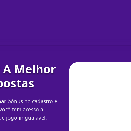
r A Melhor
postas
har bônus no cadastro e
você tem acesso a
e jogo inigualável.