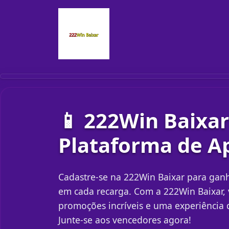
📱 222Win Baixa
Plataforma de A
Cadastre-se na 222Win Baixar para gan
em cada recarga. Com a 222Win Baixar, 
promoções incríveis e uma experiência d
Junte-se aos vencedores agora!