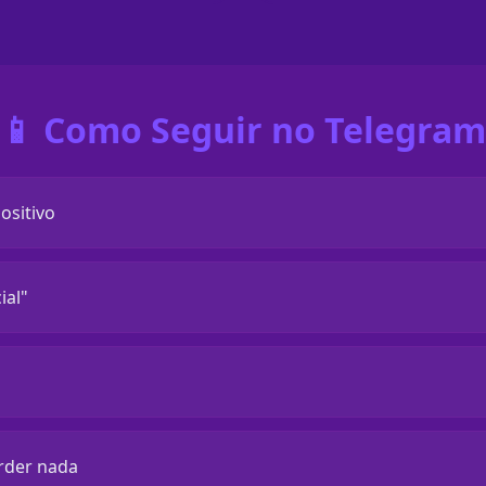
📱 Como Seguir no Telegram
ositivo
ial"
erder nada