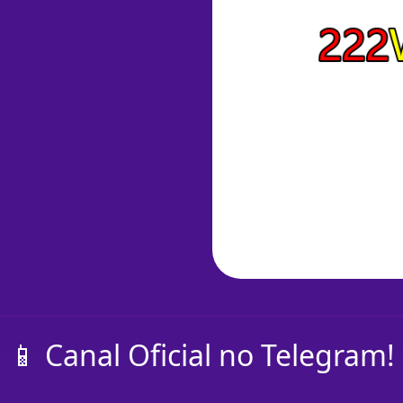
📱 Canal Oficial no Telegram!