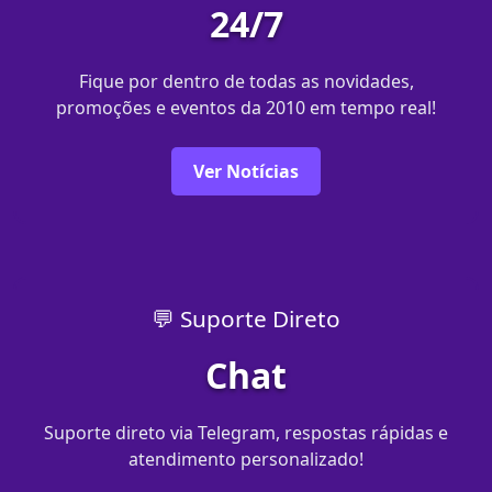
24/7
Fique por dentro de todas as novidades,
promoções e eventos da 2010 em tempo real!
Ver Notícias
💬 Suporte Direto
Chat
Suporte direto via Telegram, respostas rápidas e
atendimento personalizado!