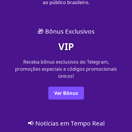
ao público brasileiro.
🎁 Bônus Exclusivos
VIP
Receba bônus exclusivos do Telegram,
promoções especiais e códigos promocionais
únicos!
Ver Bônus
📢 Notícias em Tempo Real