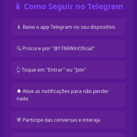
📱 Como Seguir no Telegram
📱 Baixe o app Telegram no seu dispositivo
🔍 Procure por "@1766WinOficial"
👆 Toque em "Entrar" ou "Join"
🔔 Ative as notificações para não perder
nada
💬 Participe das conversas e interaja