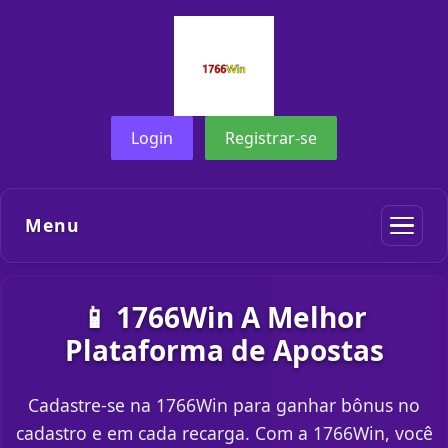
Login
Registrar-se
Menu
📱 1766Win A Melhor
Plataforma de Apostas
Cadastre-se na 1766Win para ganhar bônus no
cadastro e em cada recarga. Com a 1766Win, você