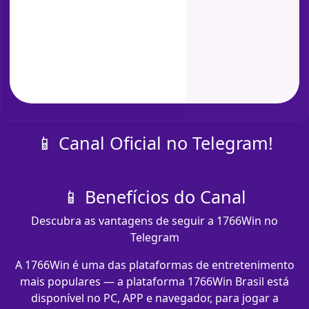
📱 Canal Oficial no Telegram!
📱 Benefícios do Canal
Descubra as vantagens de seguir a 1766Win no
Telegram
A 1766Win é uma das plataformas de entretenimento
mais populares — a plataforma 1766Win Brasil está
disponível no PC, APP e navegador, para jogar a