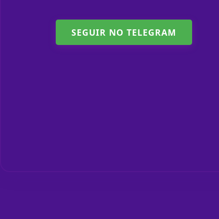
SEGUIR NO TELEGRAM