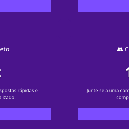
reto
👥 
t
espostas rápidas e
Junte-se a uma com
lizado!
compa
e