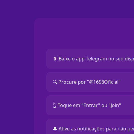
📱 Baixe o app Telegram no seu disp
🔍 Procure por "@1658Oficial"
👆 Toque em "Entrar" ou "Join"
🔔 Ative as notificações para não p