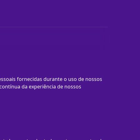
essoais fornecidas durante o uso de nossos
 contínua da experiência de nossos