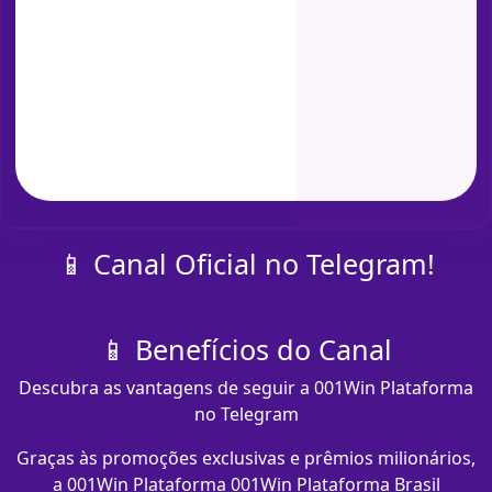
📱 Canal Oficial no Telegram!
📱 Benefícios do Canal
Descubra as vantagens de seguir a 001Win Plataforma
no Telegram
Graças às promoções exclusivas e prêmios milionários,
a 001Win Plataforma 001Win Plataforma Brasil